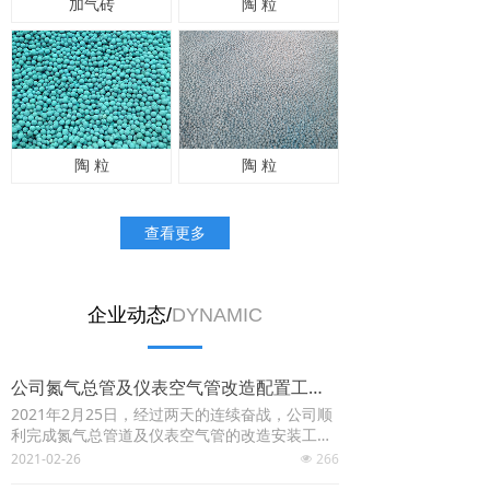
加气砖
陶 粒
陶 粒
陶 粒
查看更多
企业动态/
DYNAMIC
公司氮气总管及仪表空气管改造配置工作顺利完成
2021年2月25日，经过两天的连续奋战，公司顺
利完成氮气总管道及仪表空气管的改造安装工
作。为提高工作效率，尽快完成该趟管线的配制
2021-02-26
266
넶
安装，公司负责人高度重视，从三个单位抽派精