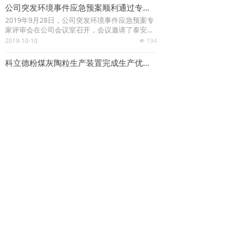
干技工，在最短时间内投入到施工中。
公司突发环境事件应急预案顺利通过专家评审
2019年9月28日，公司突发环境事件应急预案专
家评审会在公司会议室召开，会议邀请了泰安市
环科所、泰安市生态环境局相关领导组成专家评
2019-10-10
194
넶
审组进行评审，东平县环保局应急科负责人，应
急预案编制单位代表，周边村庄群众代表及公司
科立德粉煤灰陶粒生产装置完成生产优化改造
相关负责人参加了评审会议。
2019年4月，为优化生产流程、完善系统配置，
响应客户提出的要求，经过一段时间的试运行，
公司粉煤灰陶粒生产装置进入整改阶段。
2019-04-16
205
넶
查看更多
荣誉资质/
QUALIFICATION