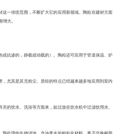
材这一传统范围，不断扩大它的应用新领域。陶粒在建材方面
渐增大。
热或抗渗的，静载或动载的）。陶粒还可应用于管道保温、炉
求，尤其是其无粉尘、质轻的特点已经越来越多地应用到室内
有关的饮水、洗浴等方面来，如过放在饮水机中过滤饮用水、
，预处理的生物滤池，含油废水的粗粒化材料，离子交换树脂